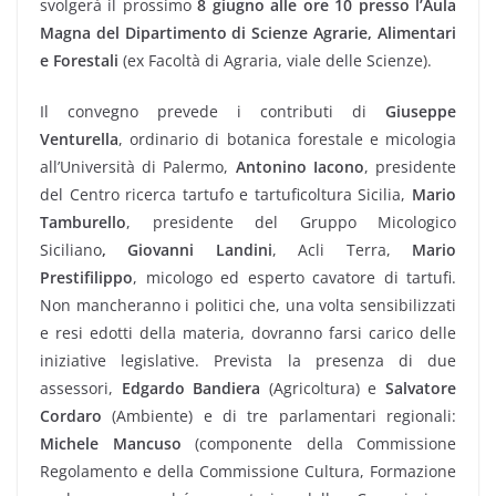
svolgerà il prossimo
8 giugno alle ore 10 presso l’Aula
Magna del Dipartimento di Scienze Agrarie, Alimentari
e Forestali
(ex Facoltà di Agraria, viale delle Scienze).
Il convegno prevede i contributi di
Giuseppe
Venturella
, ordinario di botanica forestale e micologia
all’Università di Palermo,
Antonino Iacono
, presidente
del Centro ricerca tartufo e tartuficoltura Sicilia,
Mario
Tamburello
, presidente del Gruppo Micologico
Siciliano
, Giovanni Landini
, Acli Terra,
Mario
Prestifilippo
, micologo ed esperto cavatore di tartufi.
Non mancheranno i politici che, una volta sensibilizzati
e resi edotti della materia, dovranno farsi carico delle
iniziative legislative. Prevista la presenza di due
assessori,
Edgardo Bandiera
(Agricoltura) e
Salvatore
Cordaro
(Ambiente) e di tre parlamentari regionali:
Michele Mancuso
(componente della Commissione
Regolamento e della Commissione Cultura, Formazione