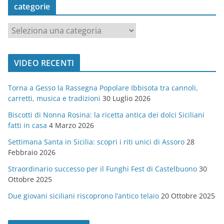
categorie
c
a
t
VIDEO RECENTI
e
g
Torna a Gesso la Rassegna Popolare Ibbisota tra cannoli,
o
carretti, musica e tradizioni
30 Luglio 2026
r
Biscotti di Nonna Rosina: la ricetta antica dei dolci Siciliani
i
fatti in casa
4 Marzo 2026
e
Settimana Santa in Sicilia: scopri i riti unici di Assoro
28
Febbraio 2026
Straordinario successo per il Funghi Fest di Castelbuono
30
Ottobre 2025
Due giovani siciliani riscoprono l’antico telaio
20 Ottobre 2025