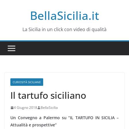
Salta
BellaSicilia.it
al
contenuto
La Sicilia in un click con video di qualità
CURIOSITÀ SICILIANE
Il tartufo siciliano
4 Giugno 2018
BellaSicilia
Un Convegno a Palermo su “IL TARTUFO IN SICILIA –
Attualità e prospettive”