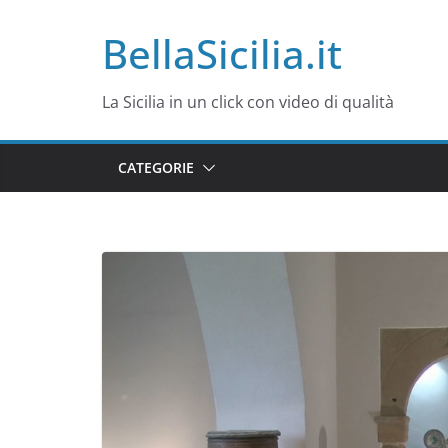
Salta
BellaSicilia.it
al
contenuto
La Sicilia in un click con video di qualità
CATEGORIE