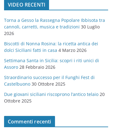
VIDEO RECENTI
e
g
Torna a Gesso la Rassegna Popolare Ibbisota tra
o
cannoli, carretti, musica e tradizioni
30 Luglio
r
2026
i
Biscotti di Nonna Rosina: la ricetta antica dei
e
dolci Siciliani fatti in casa
4 Marzo 2026
Settimana Santa in Sicilia: scopri i riti unici di
Assoro
28 Febbraio 2026
Straordinario successo per il Funghi Fest di
Castelbuono
30 Ottobre 2025
Due giovani siciliani riscoprono l’antico telaio
20
Ottobre 2025
Commenti recenti