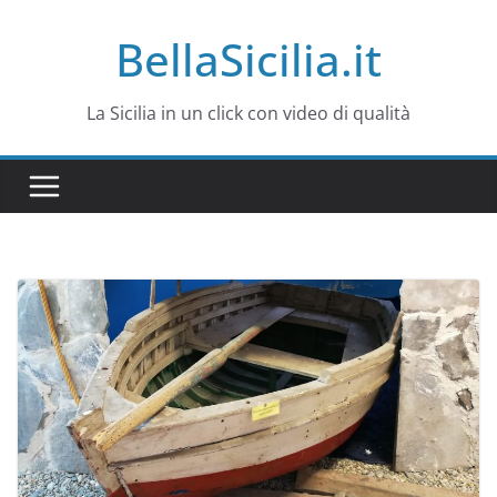
Salta
BellaSicilia.it
al
contenuto
La Sicilia in un click con video di qualità