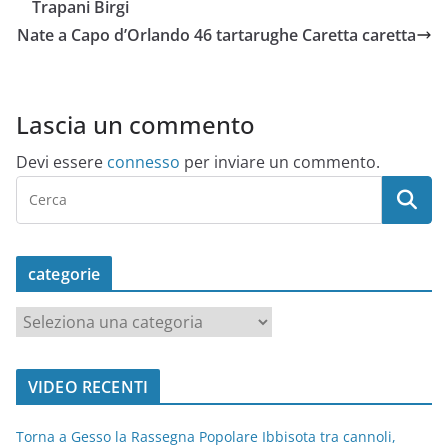
Trapani Birgi
Nate a Capo d’Orlando 46 tartarughe Caretta caretta
Lascia un commento
Devi essere
connesso
per inviare un commento.
categorie
c
a
t
VIDEO RECENTI
e
g
Torna a Gesso la Rassegna Popolare Ibbisota tra cannoli,
o