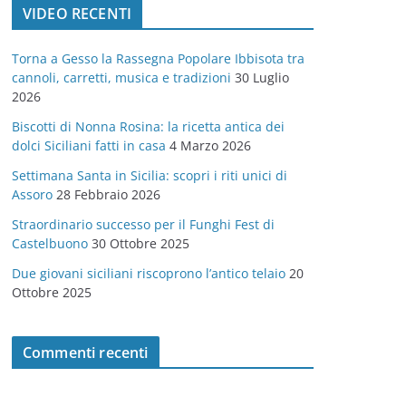
VIDEO RECENTI
e
g
Torna a Gesso la Rassegna Popolare Ibbisota tra
o
cannoli, carretti, musica e tradizioni
30 Luglio
r
2026
i
Biscotti di Nonna Rosina: la ricetta antica dei
e
dolci Siciliani fatti in casa
4 Marzo 2026
Settimana Santa in Sicilia: scopri i riti unici di
Assoro
28 Febbraio 2026
Straordinario successo per il Funghi Fest di
Castelbuono
30 Ottobre 2025
Due giovani siciliani riscoprono l’antico telaio
20
Ottobre 2025
Commenti recenti