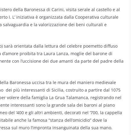
stero della Baronessa di Carini, visita serale al castello e al
o I. L’ iniziativa è organizzata dalla Cooperativa culturale
 la salvaguardia e la valorizzazione dei beni culturali e
mo) sarà orientata dalla lettura del celebre poemetto diffuso
a d’amore proibita tra Laura Lanza, moglie del barone di
mente con l’uccisione dei due amanti da parte del padre della
 della Baronessa uccisa tra le mura del maniero medievale
no dei più interessanti di Sicilia, costruito a partire dal 1075
 per volere della famiglia La Grua Talamanca, registrando nel
rmente interessanti sono la grande sala dei baroni al piano
neo del ‘400 e gli altri ambienti, decorati nel ‘700, la cappella
isitabile anche la famosa “stanza dell’omicidio” dove la
pressa sul muro l’impronta insanguinata della sua mano.