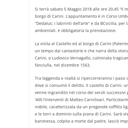
Si terrà sabato 5 Maggio 2018 alle ore 20,45 “Il mi
borgo di Carini. L’appuntamento è in Corso Umbert
“Dedalus: i labirinti dell’arte” e da BCsicilia, per
ambientali. è obbligatoria la prenotazione.
La visita al Castello ed al borgo di Carini (Paler
un tempo dai cantastorie e che narra della stori
Carini, e Ludovico Vernagallo, culminata tragica
fanciulla, nel dicembre 1563.
Tra leggenda e realtà si ripercorreranno i passi
dove si consumó il delitto. Il castello di Carini, u
venne ingrandito nel corso dei secoli successivi
‘400 l’interventi di Matteo Carnilivari. Particola
nobile, caratterizzata da un pregevole soffitto lig
e le torri a dominio sulla piana di Carini. Sarà v
baronessa, colpita a morte dal padre, lasciò im