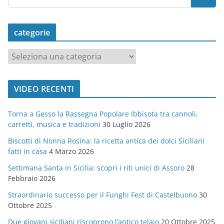
categorie
c
a
t
VIDEO RECENTI
e
g
Torna a Gesso la Rassegna Popolare Ibbisota tra cannoli,
o
carretti, musica e tradizioni
30 Luglio 2026
r
Biscotti di Nonna Rosina: la ricetta antica dei dolci Siciliani
i
fatti in casa
4 Marzo 2026
e
Settimana Santa in Sicilia: scopri i riti unici di Assoro
28
Febbraio 2026
Straordinario successo per il Funghi Fest di Castelbuono
30
Ottobre 2025
Due giovani siciliani riscoprono l’antico telaio
20 Ottobre 2025