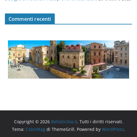
Commenti recenti
Copyright © 2026
BellaSicilia.it
. Tutti i diritti riservati.
Tema:
ColorMag
di ThemeGrill. Powered by
WordPress
.