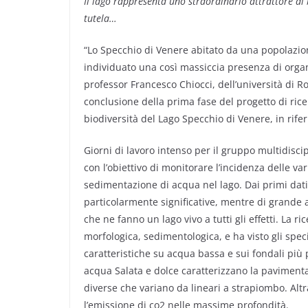
Il lago rappresenta uno straordinario attrattore di b
tutela…
“Lo Specchio di Venere abitato da una popolazio
individuato una così massiccia presenza di organis
professor Francesco Chiocci, dell’università di R
conclusione della prima fase del progetto di rice
biodiversità del Lago Specchio di Venere, in rifer
Giorni di lavoro intenso per il gruppo multidiscip
con l’obiettivo di monitorare l’incidenza delle var
sedimentazione di acqua nel lago. Dai primi dati 
particolarmente significative, mentre di grande a
che ne fanno un lago vivo a tutti gli effetti. La
morfologica, sedimentologica, e ha visto gli speci
caratteristiche su acqua bassa e sui fondali più 
acqua Salata e dolce caratterizzano la pavimentaz
diverse che variano da lineari a strapiombo. Altr
l’emissione di co2 nelle massime profondità.