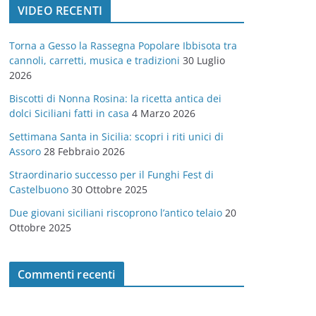
VIDEO RECENTI
e
g
Torna a Gesso la Rassegna Popolare Ibbisota tra
o
cannoli, carretti, musica e tradizioni
30 Luglio
r
2026
i
Biscotti di Nonna Rosina: la ricetta antica dei
e
dolci Siciliani fatti in casa
4 Marzo 2026
Settimana Santa in Sicilia: scopri i riti unici di
Assoro
28 Febbraio 2026
Straordinario successo per il Funghi Fest di
Castelbuono
30 Ottobre 2025
Due giovani siciliani riscoprono l’antico telaio
20
Ottobre 2025
Commenti recenti