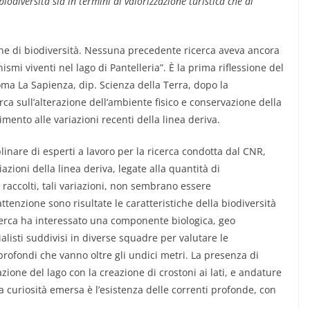
iodiversità sia in termini di valorizzazione turistica che di
ne di biodiversità. Nessuna precedente ricerca aveva ancora
mi viventi nel lago di Pantelleria”. È la prima riflessione del
oma La Sapienza, dip. Scienza della Terra, dopo la
rca sull’alterazione dell’ambiente fisico e conservazione della
imento alle variazioni recenti della linea deriva.
linare di esperti a lavoro per la ricerca condotta dal CNR,
iazioni della linea deriva, legate alla quantità di
raccolti, tali variazioni, non sembrano essere
ttenzione sono risultate le caratteristiche della biodiversità
 ricerca ha interessato una componente biologica, geo
alisti suddivisi in diverse squadre per valutare le
profondi che vanno oltre gli undici metri. La presenza di
ione del lago con la creazione di crostoni ai lati, e andature
a curiosità emersa è l’esistenza delle correnti profonde, con