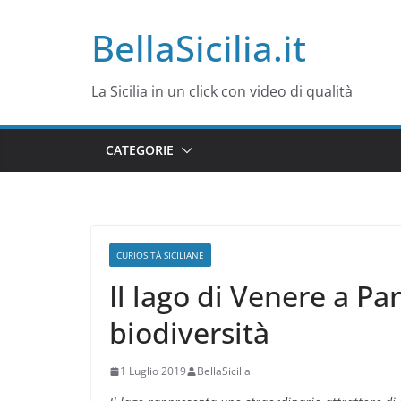
Salta
BellaSicilia.it
al
contenuto
La Sicilia in un click con video di qualità
CATEGORIE
CURIOSITÀ SICILIANE
Il lago di Venere a Pa
biodiversità
1 Luglio 2019
BellaSicilia