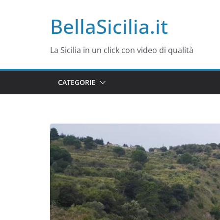
Salta
BellaSicilia.it
al
contenuto
La Sicilia in un click con video di qualità
CATEGORIE