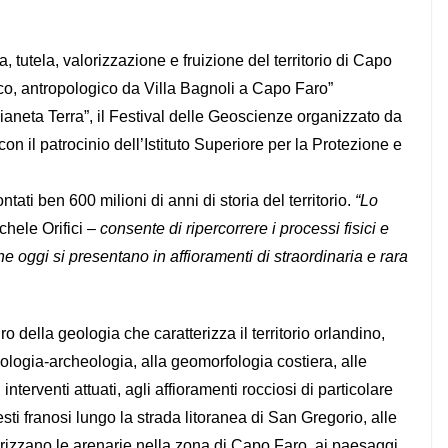
 tutela, valorizzazione e fruizione del territorio di Capo
co, antropologico da Villa Bagnoli a Capo Faro”
ianeta Terra”, il Festival delle Geoscienze organizzato da
on il patrocinio dell’Istituto Superiore per la Protezione e
ati ben 600 milioni di anni di storia del territorio.
“Lo
chele Orifici –
consente di ripercorrere i processi fisici e
 oggi si presentano in affioramenti di straordinaria e rara
ro della geologia che caratterizza il territorio orlandino,
geologia-archeologia, alla geomorfologia costiera, alle
nterventi attuati, agli affioramenti rocciosi di particolare
esti franosi lungo la strada litoranea di San Gregorio, alle
terizzano le arenarie nella zona di Capo Faro, ai paesaggi