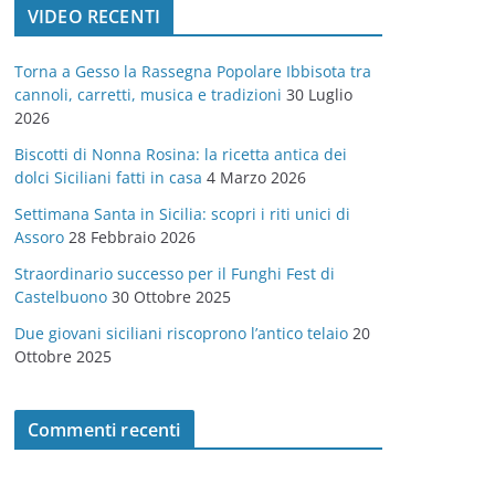
VIDEO RECENTI
e
g
Torna a Gesso la Rassegna Popolare Ibbisota tra
o
cannoli, carretti, musica e tradizioni
30 Luglio
r
2026
i
Biscotti di Nonna Rosina: la ricetta antica dei
e
dolci Siciliani fatti in casa
4 Marzo 2026
Settimana Santa in Sicilia: scopri i riti unici di
Assoro
28 Febbraio 2026
Straordinario successo per il Funghi Fest di
Castelbuono
30 Ottobre 2025
Due giovani siciliani riscoprono l’antico telaio
20
Ottobre 2025
Commenti recenti