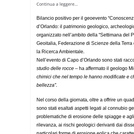
Continua a leggere…
Bilancio positivo per il geoevento “Conoscenza,
d’Orlando: il patrimonio geologico, archeologi
organizzato nell’ambito della “Settimana del P
Geoitalia, Federazione di Scienze della Terra c
la Ricerca Ambientale.
Nell’evento di Capo d’Orlando sono stati raccont
studio delle rocce
– ha affermato il geologo Mi
chimici che nel tempo le hanno modificate e che
bellezza”
.
Nel corso della giornata, oltre a offrire un quad
sono stati esaltati aspetti legati al connubio 
problematiche di erosione delle spiagge e agli i
rilevanza, ai rischi geologici derivanti dai diss
particolari forme di erosione eolica che carat