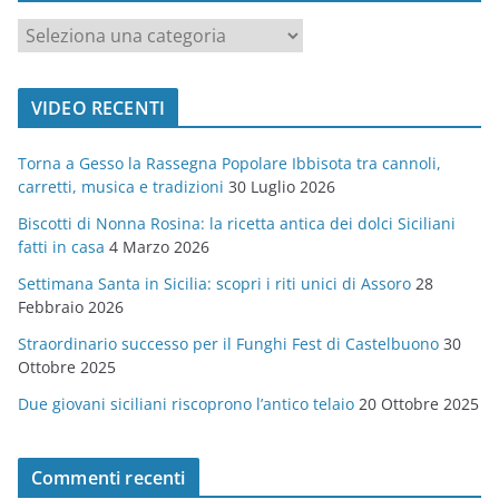
c
a
t
VIDEO RECENTI
e
g
Torna a Gesso la Rassegna Popolare Ibbisota tra cannoli,
o
carretti, musica e tradizioni
30 Luglio 2026
r
Biscotti di Nonna Rosina: la ricetta antica dei dolci Siciliani
i
fatti in casa
4 Marzo 2026
e
Settimana Santa in Sicilia: scopri i riti unici di Assoro
28
Febbraio 2026
Straordinario successo per il Funghi Fest di Castelbuono
30
Ottobre 2025
Due giovani siciliani riscoprono l’antico telaio
20 Ottobre 2025
Commenti recenti