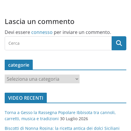
Lascia un commento
Devi essere
connesso
per inviare un commento.
categorie
c
a
t
VIDEO RECENTI
e
g
Torna a Gesso la Rassegna Popolare Ibbisota tra cannoli,
o
carretti, musica e tradizioni
30 Luglio 2026
r
Biscotti di Nonna Rosina: la ricetta antica dei dolci Siciliani
i