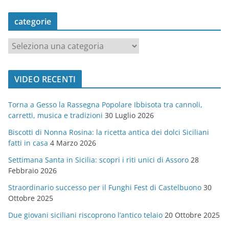
categorie
c
a
t
VIDEO RECENTI
e
g
Torna a Gesso la Rassegna Popolare Ibbisota tra cannoli,
o
carretti, musica e tradizioni
30 Luglio 2026
r
Biscotti di Nonna Rosina: la ricetta antica dei dolci Siciliani
i
fatti in casa
4 Marzo 2026
e
Settimana Santa in Sicilia: scopri i riti unici di Assoro
28
Febbraio 2026
Straordinario successo per il Funghi Fest di Castelbuono
30
Ottobre 2025
Due giovani siciliani riscoprono l’antico telaio
20 Ottobre 2025