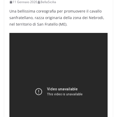
11 Gennaio 2020
BellaSicilia
Una bellissima coreografia per promuovere il cavallo
sanfratellano, razza originaria della zona dei Nebrodi,
nel territorio di San Fratello (ME).