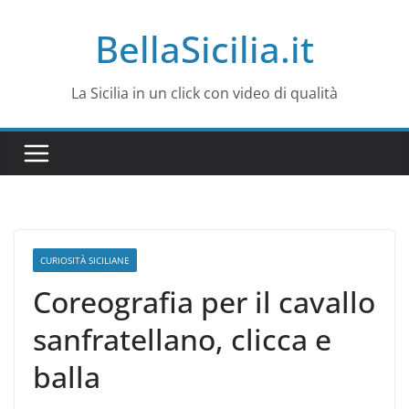
Salta
BellaSicilia.it
al
contenuto
La Sicilia in un click con video di qualità
CURIOSITÀ SICILIANE
Coreografia per il cavallo
sanfratellano, clicca e
balla