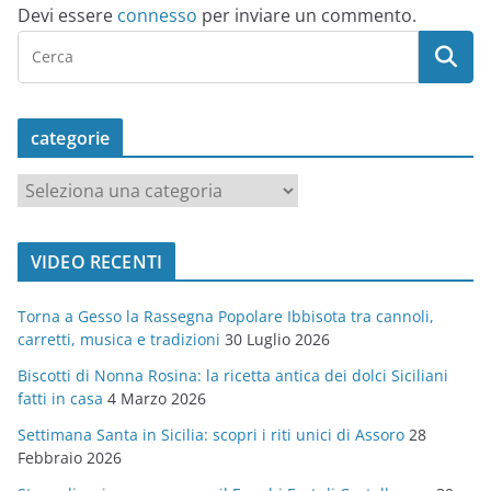
Devi essere
connesso
per inviare un commento.
categorie
c
a
t
VIDEO RECENTI
e
g
Torna a Gesso la Rassegna Popolare Ibbisota tra cannoli,
o
carretti, musica e tradizioni
30 Luglio 2026
r
Biscotti di Nonna Rosina: la ricetta antica dei dolci Siciliani
i
fatti in casa
4 Marzo 2026
e
Settimana Santa in Sicilia: scopri i riti unici di Assoro
28
Febbraio 2026