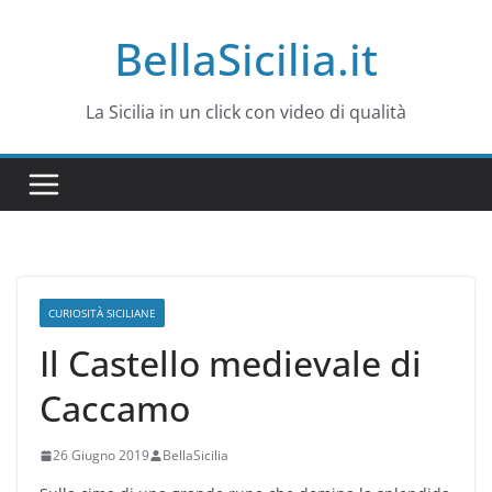
Salta
BellaSicilia.it
al
contenuto
La Sicilia in un click con video di qualità
CURIOSITÀ SICILIANE
Il Castello medievale di
Caccamo
26 Giugno 2019
BellaSicilia