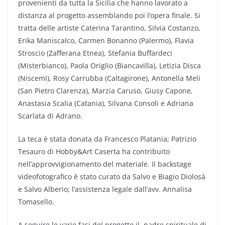
provenienti da tutta la Sicilia che hanno lavorato a
distanza al progetto assemblando poi l’opera finale. Si
tratta delle artiste Caterina Tarantino, Silvia Costanzo,
Erika Maniscalco, Carmen Bonanno (Palermo), Flavia
Stroscio (Zafferana Etnea), Stefania Buffardeci
(Misterbianco), Paola Origlio (Biancavilla), Letizia Disca
(Niscemi), Rosy Carrubba (Caltagirone), Antonella Meli
(San Pietro Clarenza), Marzia Caruso, Giusy Capone,
Anastasia Scalia (Catania), Silvana Consoli e Adriana
Scarlata di Adrano.
La teca è stata donata da Francesco Platania; Patrizio
Tesauro di Hobby&Art Caserta ha contribuito
nell’approvvigionamento del materiale. Il backstage
videofotografico è stato curato da Salvo e Biagio Diolosà
e Salvo Alberio; l’assistenza legale dall’avv. Annalisa
Tomasello.
A seguire le varie fasi del progetto il padre spirituale di