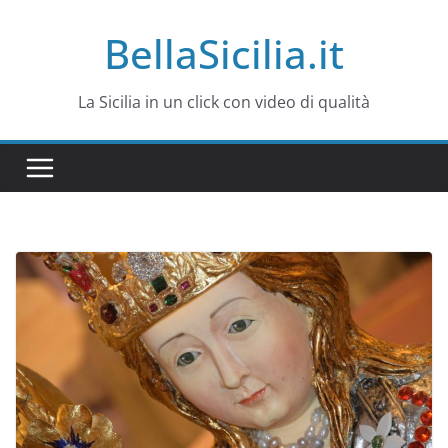
Salta
BellaSicilia.it
al
contenuto
La Sicilia in un click con video di qualità