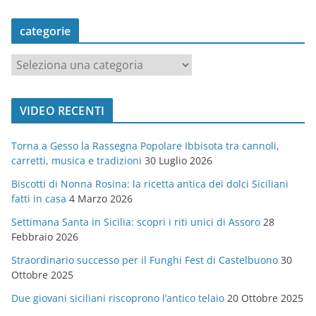
categorie
c
a
t
VIDEO RECENTI
e
g
Torna a Gesso la Rassegna Popolare Ibbisota tra cannoli,
o
carretti, musica e tradizioni
30 Luglio 2026
r
Biscotti di Nonna Rosina: la ricetta antica dei dolci Siciliani
i
fatti in casa
4 Marzo 2026
e
Settimana Santa in Sicilia: scopri i riti unici di Assoro
28
Febbraio 2026
Straordinario successo per il Funghi Fest di Castelbuono
30
Ottobre 2025
Due giovani siciliani riscoprono l’antico telaio
20 Ottobre 2025