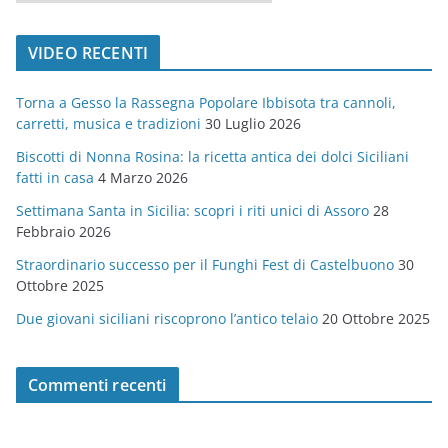
a
t
VIDEO RECENTI
e
g
Torna a Gesso la Rassegna Popolare Ibbisota tra cannoli,
o
carretti, musica e tradizioni
30 Luglio 2026
r
Biscotti di Nonna Rosina: la ricetta antica dei dolci Siciliani
i
fatti in casa
4 Marzo 2026
e
Settimana Santa in Sicilia: scopri i riti unici di Assoro
28
Febbraio 2026
Straordinario successo per il Funghi Fest di Castelbuono
30
Ottobre 2025
Due giovani siciliani riscoprono l’antico telaio
20 Ottobre 2025
Commenti recenti