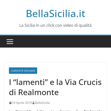
Salta
BellaSicilia.it
al
contenuto
La Sicilia in un click con video di qualità
CURIOSITÀ SICILIANE
I “lamenti” e la Via Crucis
di Realmonte
18 Aprile 2019
BellaSicilia