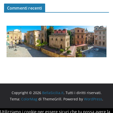
Commenti recenti
Copyright © 2026
BellaSicilia.it
. Tutti i diritti riservati.
Tema:
ColorMag
di ThemeGrill. Powered by
WordPress
.
Utilizziamo i cookie per essere sicuri che tu possa avere la