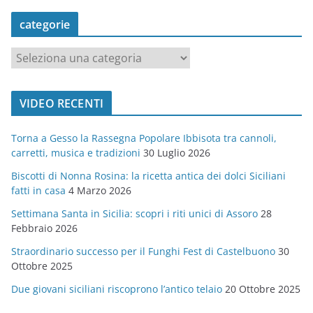
categorie
c
a
t
VIDEO RECENTI
e
g
Torna a Gesso la Rassegna Popolare Ibbisota tra cannoli,
o
carretti, musica e tradizioni
30 Luglio 2026
r
Biscotti di Nonna Rosina: la ricetta antica dei dolci Siciliani
i
fatti in casa
4 Marzo 2026
e
Settimana Santa in Sicilia: scopri i riti unici di Assoro
28
Febbraio 2026
Straordinario successo per il Funghi Fest di Castelbuono
30
Ottobre 2025
Due giovani siciliani riscoprono l’antico telaio
20 Ottobre 2025