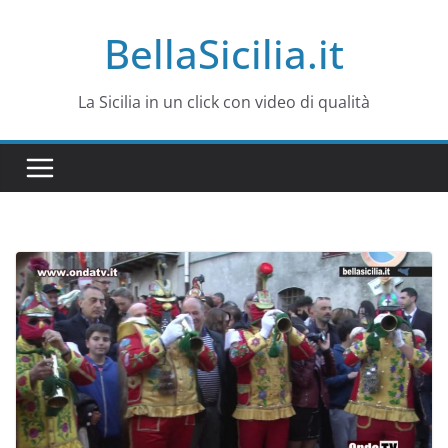
Salta
BellaSicilia.it
al
contenuto
La Sicilia in un click con video di qualità