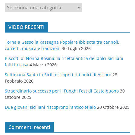
c
a
t
VIDEO RECENTI
e
g
Torna a Gesso la Rassegna Popolare Ibbisota tra cannoli,
o
carretti, musica e tradizioni
30 Luglio 2026
r
Biscotti di Nonna Rosina: la ricetta antica dei dolci Siciliani
i
fatti in casa
4 Marzo 2026
e
Settimana Santa in Sicilia: scopri i riti unici di Assoro
28
Febbraio 2026
Straordinario successo per il Funghi Fest di Castelbuono
30
Ottobre 2025
Due giovani siciliani riscoprono l’antico telaio
20 Ottobre 2025
Commenti recenti