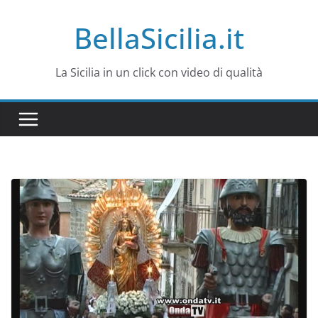
Salta
BellaSicilia.it
al
contenuto
La Sicilia in un click con video di qualità