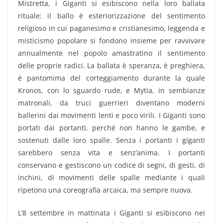
Mistretta, i Giganti si esibiscono nella loro ballata
rituale: il ballo è esteriorizzazione del sentimento
religioso in cui paganesimo e cristianesimo, leggenda e
misticismo popolare si fondono insieme per ravvivare
annualmente nel popolo amastratino il sentimento
delle proprie radici. La ballata è speranza, è preghiera,
è pantomima del corteggiamento durante la quale
Kronos, con lo sguardo rude, e Mytia, in sembianze
matronali, da truci guerrieri diventano moderni
ballerini dai movimenti lenti e poco virili. I Giganti sono
portati dai portanti, perché non hanno le gambe, e
sostenuti dalle loro spalle. Senza i portanti i giganti
sarebbero senza vita e senz’anima. I portanti
conservano e gestiscono un codice di segni, di gesti, di
inchini, di movimenti delle spalle mediante i quali
ripetono una coreografia arcaica, ma sempre nuova.
L’8 settembre in mattinata i Giganti si esibiscono nei