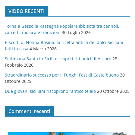
t
VIDEO RECENTI
e
g
Torna a Gesso la Rassegna Popolare Ibbisota tra cannoli,
o
carretti, musica e tradizioni
30 Luglio 2026
r
Biscotti di Nonna Rosina: la ricetta antica dei dolci Siciliani
i
fatti in casa
4 Marzo 2026
e
Settimana Santa in Sicilia: scopri i riti unici di Assoro
28
Febbraio 2026
Straordinario successo per il Funghi Fest di Castelbuono
30
Ottobre 2025
Due giovani siciliani riscoprono l’antico telaio
20 Ottobre 2025
Commenti recenti