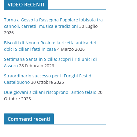
VIDEO RECENTI
e
g
Torna a Gesso la Rassegna Popolare Ibbisota tra
o
cannoli, carretti, musica e tradizioni
30 Luglio
r
2026
i
Biscotti di Nonna Rosina: la ricetta antica dei
e
dolci Siciliani fatti in casa
4 Marzo 2026
Settimana Santa in Sicilia: scopri i riti unici di
Assoro
28 Febbraio 2026
Straordinario successo per il Funghi Fest di
Castelbuono
30 Ottobre 2025
Due giovani siciliani riscoprono l’antico telaio
20
Ottobre 2025
Commenti recenti