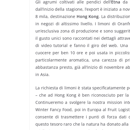
Gli agrumi coltivati alle pendici dell’
Etna
da O
dall’inizio della stagione, l’export è iniziato a 
8 mila, destinazione
Hong Kong
. La distribuzio
in negozi di altissimo livello. I limoni di Oran
un’esclusiva zona di produzione e sono suggeriti
il gusto unici sono raccontati nei dettagli attrav
di video tutorial e fanno il giro del web. Una
cuocere per ben 10 ore e poi usata in piccolis
particolarmente aromatica, una carezza di pri
abbastanza presto, già all’inizio di novembre a
in Asia.
La richiesta di limoni è stata specificatamente p
– che ad Hong Kong è ben riconosciuto per la f
Continueremo a svolgere la nostra mission in
Winter Fancy Food, poi in Europa al Fruit Logisti
consente di trasmettere i punti di forza dati 
questo tesoro raro che la natura ha donato alla 