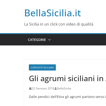
Salta
BellaSicilia.it
al
contenuto
La Sicilia in un click con video di qualità
CATEGORIE
CURIOSITÀ SICILIANE
Gli agrumi siciliani i
22 Gennaio 2018
BellaSicilia
Dalle pendici dell’Etna gli agrumi partono verso i