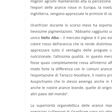
migliori agrumi mantenendo alta la percezione d
l’export delle arance rosse in Europa, la novi
Inghilterra, vengono apprezzate le primizie di 
Oranfrizer durante lo scorso mese ha esportat
lievissime pigmentazioni. “Abbiamo raggiunto u
unico
Nello Alba
– il mercato inglese è il più es
colore rosso dell’arancia che la rende distintiva
apprezzare tutto il ventaglio delle pregiate c
nutrizionale, l’altissima qualità. In questo m
fosse quasi completamente rossa all’interno af
modo forte la differenza con le comuni arance
l’esportazione di Tarocco Nocellare, il nostro 
Auspichiamo che lo stesso avvenga anche in N
anche le nostre arance bionde, quelle di origin
altri paesi del mondo”.
La superiorità organolettica delle arance mad
previsioni sull’export di Oranfrizer sono più ott