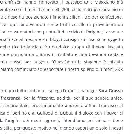
ranfrizer hanno rinnovato il passaporto e viaggiano già
novembre con i limoni femminelli 2KR, chilometri percorsi più di
ne cinese ha posizionato i limoni siciliani, tre per confezione,
frizer qui sono venduti come frutti eccellenti provenienti da
 ai consumatori con puntuali descrizioni: l’origine, l’aroma e
erso i social media e sui blog, i consigli sull’uso sono oggetto
 delle ricette lanciate è una dolce zuppa di limone lasciata
sime porzioni da diluire, il risultato è una bevanda calda e
ma classe per la gola. “Quest’anno la stagione è iniziata
bbiamo cominciato ad esportare i nostri splendidi limoni 2KR
er il prodotto siciliano – spiega l’export manager
Sara Grasso
ragranza, per la frizzante acidità, per il suo sapore unico.
tercontinentale, prossimamente andremo a San Francisco al
ca di Berlino e al Gulfood di Dubai. Il dialogo con i buyer ci
dall’origine dei nostri agrumi, intendiamo posizionare bene
Sicilia, per questo motivo nel mondo esportiamo solo i nostri