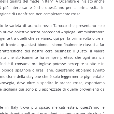
ella qualità del made in Italy”. A Dicembre è iniziato anche
tà più interessante è che quest’anno per la prima volta, in
stagione di Oranfrizer, non completamente rosse.
o le varietà di arancia rossa Tarocco che presentano solo
n nuovo obiettivo senza precedenti – spiega l’amministratore
igente tra quelli che serviamo, qui per la prima volta oltre al
 di fronte a qualsiasi bionda, siamo finalmente riusciti a far
aratteristiche del nostro core business: il gusto, il valore
ercato che storicamente ha sempre preteso che ogni arancia
finché il consumatore inglese potesse percepire subito e in
 bionde spagnole o brasiliane, quest’anno abbiamo avviato
primo clone della stagione che è solo leggermente pigmentato.
orvegia, dove oltre a spedire le arance rosse, esportiamo
e siciliana qui sono più apprezzate di quelle provenienti da
e in Italy trova più spazio mercati esteri, quest’anno le
imiste rispetto agli anni precedenti, saranno esportate circa 2