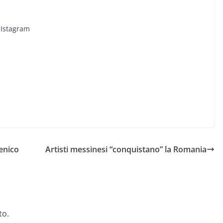
 Istagram
renico
Artisti messinesi “conquistano” la Romania
to.