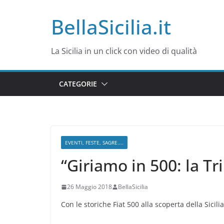
Salta
BellaSicilia.it
al
contenuto
La Sicilia in un click con video di qualità
CATEGORIE
EVENTI, FESTE, SAGRE....
“Giriamo in 500: la Tri
26 Maggio 2018
BellaSicilia
Con le storiche Fiat 500 alla scoperta della Sicil