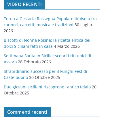
VIDEO RECENTI
e
g
Torna a Gesso la Rassegna Popolare Ibbisota tra
o
cannoli, carretti, musica e tradizioni
30 Luglio
r
2026
i
Biscotti di Nonna Rosina: la ricetta antica dei
e
dolci Siciliani fatti in casa
4 Marzo 2026
Settimana Santa in Sicilia: scopri i riti unici di
Assoro
28 Febbraio 2026
Straordinario successo per il Funghi Fest di
Castelbuono
30 Ottobre 2025
Due giovani siciliani riscoprono l’antico telaio
20
Ottobre 2025
Commenti recenti