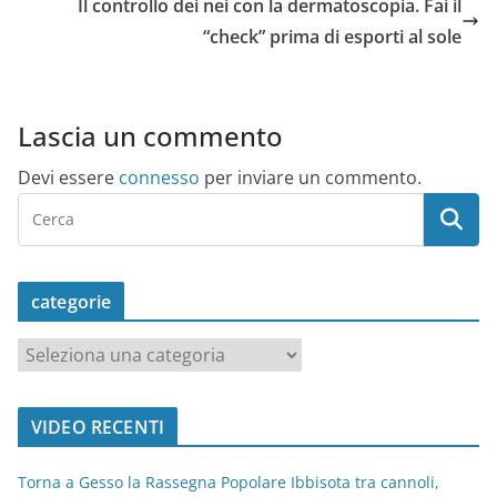
Il controllo dei nei con la dermatoscopia. Fai il
“check” prima di esporti al sole
Lascia un commento
Devi essere
connesso
per inviare un commento.
categorie
c
a
t
VIDEO RECENTI
e
g
Torna a Gesso la Rassegna Popolare Ibbisota tra cannoli,
o