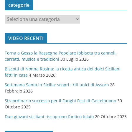
categorie
c
a
t
VIDEO RECENTI
e
g
Torna a Gesso la Rassegna Popolare Ibbisota tra cannoli,
o
carretti, musica e tradizioni
30 Luglio 2026
r
Biscotti di Nonna Rosina: la ricetta antica dei dolci Siciliani
i
fatti in casa
4 Marzo 2026
e
Settimana Santa in Sicilia: scopri i riti unici di Assoro
28
Febbraio 2026
Straordinario successo per il Funghi Fest di Castelbuono
30
Ottobre 2025
Due giovani siciliani riscoprono l’antico telaio
20 Ottobre 2025