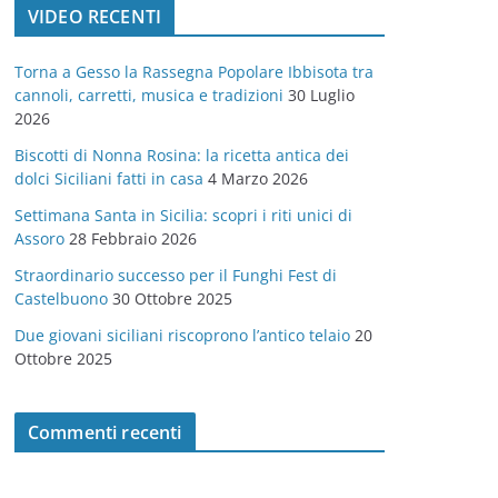
VIDEO RECENTI
e
g
Torna a Gesso la Rassegna Popolare Ibbisota tra
o
cannoli, carretti, musica e tradizioni
30 Luglio
r
2026
i
Biscotti di Nonna Rosina: la ricetta antica dei
e
dolci Siciliani fatti in casa
4 Marzo 2026
Settimana Santa in Sicilia: scopri i riti unici di
Assoro
28 Febbraio 2026
Straordinario successo per il Funghi Fest di
Castelbuono
30 Ottobre 2025
Due giovani siciliani riscoprono l’antico telaio
20
Ottobre 2025
Commenti recenti