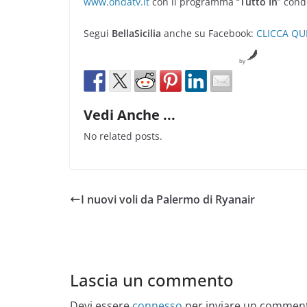
www.ondatv.it
con il programma “
Tutto In
” cond
Segui
BellaSicilia
anche su Facebook:
CLICCA QU
by
Vedi Anche ...
No related posts.
I nuovi voli da Palermo di Ryanair
Lascia un commento
Devi essere
connesso
per inviare un commen