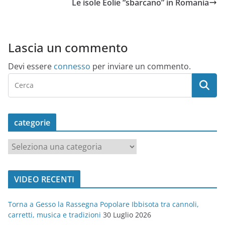
Le isole Eolie “sbarcano” in Romania
Lascia un commento
Devi essere
connesso
per inviare un commento.
categorie
c
a
t
VIDEO RECENTI
e
g
Torna a Gesso la Rassegna Popolare Ibbisota tra cannoli,
o
carretti, musica e tradizioni
30 Luglio 2026
r