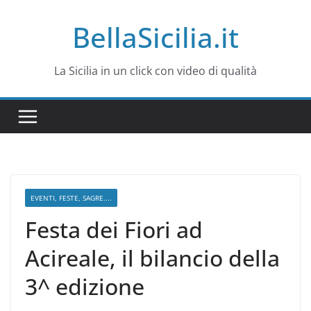
Salta
BellaSicilia.it
al
contenuto
La Sicilia in un click con video di qualità
EVENTI, FESTE, SAGRE....
Festa dei Fiori ad
Acireale, il bilancio della
3^ edizione