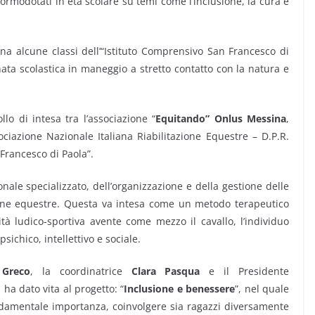
ormodotati in età scolare su temi come l’inclusione, la cura e
ina alcune classi dell’“Istituto Comprensivo San Francesco di
ata scolastica in maneggio a stretto contatto con la natura e
llo di intesa tra l’associazione “
Equitando” Onlus Messina
,
sociazione Nazionale Italiana Riabilitazione Equestre – D.P.R.
 Francesco di Paola”.
onale specializzato, dell’organizzazione e della gestione delle
azione equestre. Questa va intesa come un metodo terapeutico
vità ludico-sportiva avente come mezzo il cavallo, l’individuo
sichico, intellettivo e sociale.
 Greco
, la coordinatrice
Clara Pasqua
e il Presidente
, ha dato vita al progetto: “
Inclusione e benessere
”, nel quale
 fondamentale importanza, coinvolgere sia ragazzi diversamente