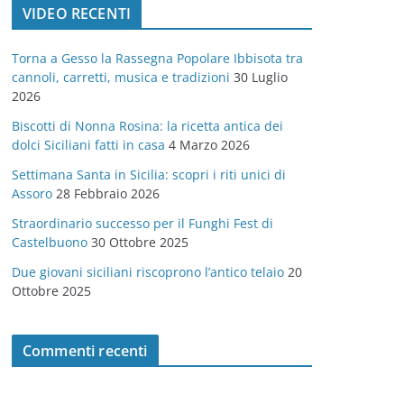
VIDEO RECENTI
e
g
Torna a Gesso la Rassegna Popolare Ibbisota tra
o
cannoli, carretti, musica e tradizioni
30 Luglio
r
2026
i
Biscotti di Nonna Rosina: la ricetta antica dei
e
dolci Siciliani fatti in casa
4 Marzo 2026
Settimana Santa in Sicilia: scopri i riti unici di
Assoro
28 Febbraio 2026
Straordinario successo per il Funghi Fest di
Castelbuono
30 Ottobre 2025
Due giovani siciliani riscoprono l’antico telaio
20
Ottobre 2025
Commenti recenti