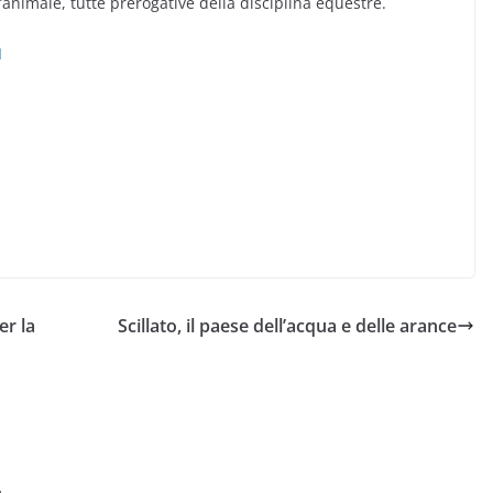
ll’animale, tutte prerogative della disciplina equestre.
I
er la
Scillato, il paese dell’acqua e delle arance