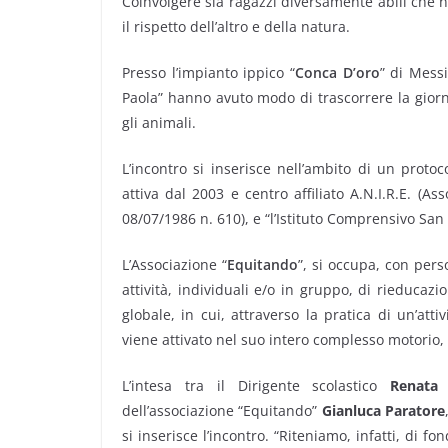
Coinvolgere sia ragazzi diversamente abili che n
il rispetto dell’altro e della natura.
Presso l’impianto ippico “
Conca D’oro
” di Mess
Paola” hanno avuto modo di trascorrere la giorn
gli animali.
L’incontro si inserisce nell’ambito di un protoco
attiva dal 2003 e centro affiliato A.N.I.R.E. (As
08/07/1986 n. 610), e “l’Istituto Comprensivo San
L’Associazione “
Equitando
”, si occupa, con pers
attività, individuali e/o in gruppo, di rieduc
globale, in cui, attraverso la pratica di un’atti
viene attivato nel suo intero complesso motorio, p
L’intesa tra il Dirigente scolastico
Renata
dell’associazione “Equitando”
Gianluca Paratore
si inserisce l’incontro. “Riteniamo, infatti, di