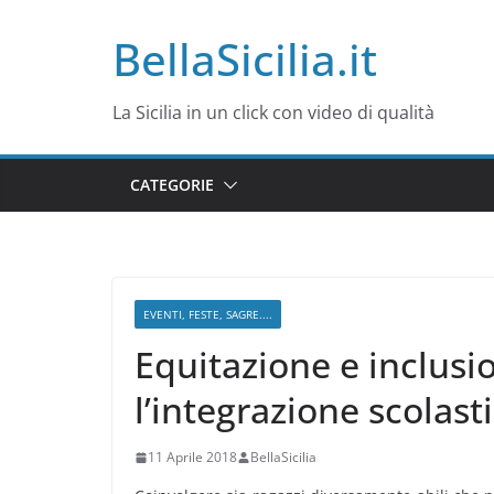
Salta
BellaSicilia.it
al
contenuto
La Sicilia in un click con video di qualità
CATEGORIE
EVENTI, FESTE, SAGRE....
Equitazione e inclusi
l’integrazione scolast
11 Aprile 2018
BellaSicilia