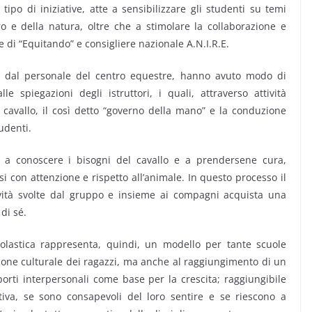
tipo di iniziative, atte a sensibilizzare gli studenti su temi
ltro e della natura, oltre che a stimolare la collaborazione e
e di “Equitando” e consigliere nazionale A.N.I.R.E.
ti dal personale del centro equestre, hanno avuto modo di
le spiegazioni degli istruttori, i quali, attraverso attività
l cavallo, il così detto “governo della mano” e la conduzione
tudenti.
a conoscere i bisogni del cavallo e a prendersene cura,
rsi con attenzione e rispetto all’animale. In questo processo il
ività svolte dal gruppo e insieme ai compagni acquista una
di sé.
colastica rappresenta, quindi, un modello per tante scuole
ione culturale dei ragazzi, ma anche al raggiungimento di un
porti interpersonali come base per la crescita; raggiungibile
tiva, se sono consapevoli del loro sentire e se riescono a