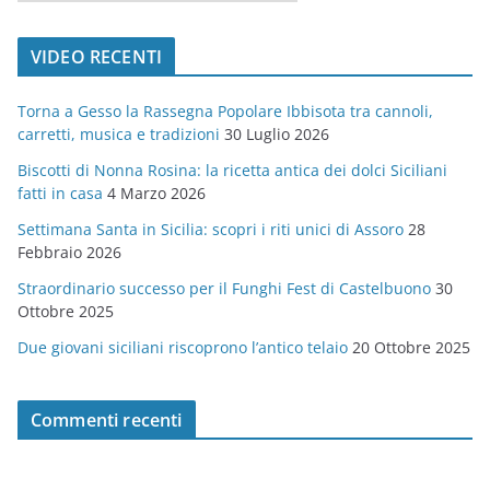
a
t
VIDEO RECENTI
e
g
Torna a Gesso la Rassegna Popolare Ibbisota tra cannoli,
o
carretti, musica e tradizioni
30 Luglio 2026
r
Biscotti di Nonna Rosina: la ricetta antica dei dolci Siciliani
i
fatti in casa
4 Marzo 2026
e
Settimana Santa in Sicilia: scopri i riti unici di Assoro
28
Febbraio 2026
Straordinario successo per il Funghi Fest di Castelbuono
30
Ottobre 2025
Due giovani siciliani riscoprono l’antico telaio
20 Ottobre 2025
Commenti recenti