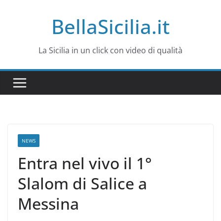
Salta
BellaSicilia.it
al
contenuto
La Sicilia in un click con video di qualità
NEWS
Entra nel vivo il 1°
Slalom di Salice a
Messina