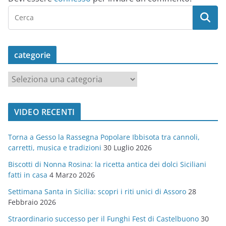
categorie
c
a
t
VIDEO RECENTI
e
g
Torna a Gesso la Rassegna Popolare Ibbisota tra cannoli,
o
carretti, musica e tradizioni
30 Luglio 2026
r
Biscotti di Nonna Rosina: la ricetta antica dei dolci Siciliani
i
fatti in casa
4 Marzo 2026
e
Settimana Santa in Sicilia: scopri i riti unici di Assoro
28
Febbraio 2026
Straordinario successo per il Funghi Fest di Castelbuono
30