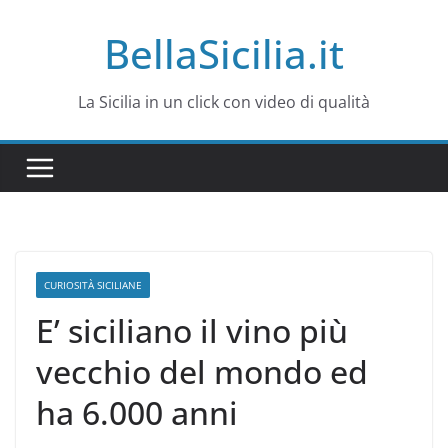
Salta
BellaSicilia.it
al
contenuto
La Sicilia in un click con video di qualità
CURIOSITÀ SICILIANE
E’ siciliano il vino più
vecchio del mondo ed
ha 6.000 anni