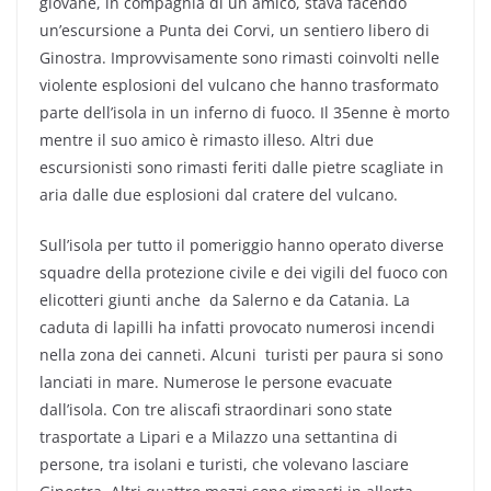
giovane, in compagnia di un amico, stava facendo
un’escursione a Punta dei Corvi, un sentiero libero di
Ginostra. Improvvisamente sono rimasti coinvolti nelle
violente esplosioni del vulcano che hanno trasformato
parte dell’isola in un inferno di fuoco. Il 35enne è morto
mentre il suo amico è rimasto illeso. Altri due
escursionisti sono rimasti feriti dalle pietre scagliate in
aria dalle due esplosioni dal cratere del vulcano.
Sull’isola per tutto il pomeriggio hanno operato diverse
squadre della protezione civile e dei vigili del fuoco con
elicotteri giunti anche da Salerno e da Catania. La
caduta di lapilli ha infatti provocato numerosi incendi
nella zona dei canneti. Alcuni turisti per paura si sono
lanciati in mare. Numerose le persone evacuate
dall’isola. Con tre aliscafi straordinari sono state
trasportate a Lipari e a Milazzo una settantina di
persone, tra isolani e turisti, che volevano lasciare