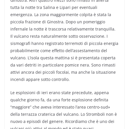
Ginostra. Altri quattro mezzi sono rimasti in allerta
tutta la notte tra Salina e Lipari per eventuali
emergenza. La zona maggiormente colpita è stata la
piccola frazione di Ginostra. Dopo un pomeriggio
infernale la notte è trascorsa relativamente tranquilla.
Il vulcano resta naturalmente sotto osservazione. I
sismografi hanno registrato terremoti di piccola energia
probabilmente come effetto dell’assestamento del
vulcano. L’isola questa mattina si è presentata coperta
da vari detriti in particolare pomice nera. Sono rimasti
attivi ancora dei piccoli focolai, ma anche la situazione
incendi appare sotto controllo.
Le esplosioni di ieri erano state precedute, appena
qualche giorno fa, da una forte esplosione definita
“maggiore” che aveva interessato l’area centro-sud»
della terrazza craterica del vulcano. Lo Stromboli non è
nuovo a episodi del genere. Ricordiamo che è uno dei
vulcani più attivi al mondo ed è stato quasi