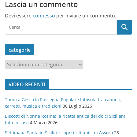
Lascia un commento
Devi essere
connesso
per inviare un commento.
categorie
c
a
t
VIDEO RECENTI
e
g
Torna a Gesso la Rassegna Popolare Ibbisota tra cannoli,
o
carretti, musica e tradizioni
30 Luglio 2026
r
Biscotti di Nonna Rosina: la ricetta antica dei dolci Siciliani
i
fatti in casa
4 Marzo 2026
e
Settimana Santa in Sicilia: scopri i riti unici di Assoro
28