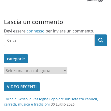
Lascia un commento
Devi essere
connesso
per inviare un commento.
categorie
c
a
t
VIDEO RECENTI
e
g
Torna a Gesso la Rassegna Popolare Ibbisota tra cannoli,
o
carretti, musica e tradizioni
30 Luglio 2026
r