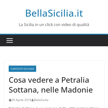
Salta
BellaSicilia.it
al
contenuto
La Sicilia in un click con video di qualità
CURIOSITÀ SICILIANE
Cosa vedere a Petralia
Sottana, nelle Madonie
29 Aprile 2019
BellaSicilia