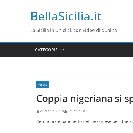
Salta
BellaSicilia.it
al
contenuto
La Sicilia in un click con video di qualità
CATEGORIE
NEWS
Coppia nigeriana si sp
27 Aprile 2018
BellaSicilia
Cerimonia e banchetto nel messinese per due spo