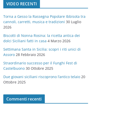
VIDEO RECENTI
e
g
Torna a Gesso la Rassegna Popolare Ibbisota tra
o
cannoli, carretti, musica e tradizioni
30 Luglio
r
2026
i
Biscotti di Nonna Rosina: la ricetta antica dei
e
dolci Siciliani fatti in casa
4 Marzo 2026
Settimana Santa in Sicilia: scopri i riti unici di
Assoro
28 Febbraio 2026
Straordinario successo per il Funghi Fest di
Castelbuono
30 Ottobre 2025
Due giovani siciliani riscoprono l’antico telaio
20
Ottobre 2025
Commenti recenti