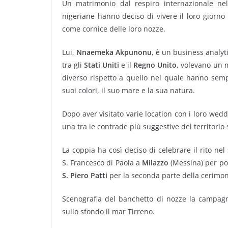
Un matrimonio dal respiro internazionale ne
nigeriane hanno deciso di vivere il loro giorno
come cornice delle loro nozze.
Lui,
Nnaemeka Akpunonu
, è un business analyti
tra gli
Stati Uniti
e il
Regno Unito
, volevano un 
diverso rispetto a quello nel quale hanno sempr
suoi colori, il suo mare e la sua natura.
Dopo aver visitato varie location con i loro wedd
una tra le contrade più suggestive del territorio
La coppia ha così deciso di celebrare il rito nel
S. Francesco di Paola a
Milazzo
(Messina) per poi
S. Piero Patti
per la seconda parte della cerimon
Scenografia del banchetto di nozze la campagna
sullo sfondo il mar Tirreno.