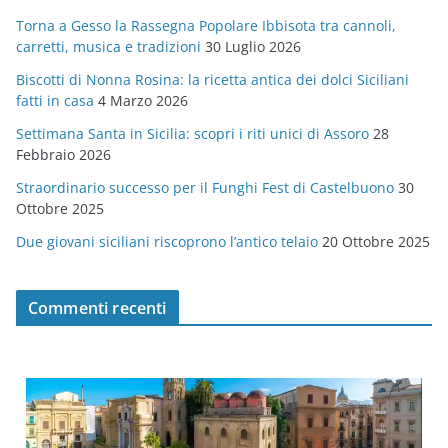
g
Torna a Gesso la Rassegna Popolare Ibbisota tra cannoli,
o
carretti, musica e tradizioni
30 Luglio 2026
r
Biscotti di Nonna Rosina: la ricetta antica dei dolci Siciliani
i
fatti in casa
4 Marzo 2026
e
Settimana Santa in Sicilia: scopri i riti unici di Assoro
28
Febbraio 2026
Straordinario successo per il Funghi Fest di Castelbuono
30
Ottobre 2025
Due giovani siciliani riscoprono l’antico telaio
20 Ottobre 2025
Commenti recenti