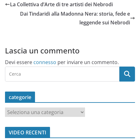
La Collettiva d’Arte di tre artisti dei Nebrodi
Dai Tindaridi alla Madonna Nera: storia, fede e
leggende sui Nebrodi
Lascia un commento
Devi essere
connesso
per inviare un commento.
categorie
c
a
t
VIDEO RECENTI
e