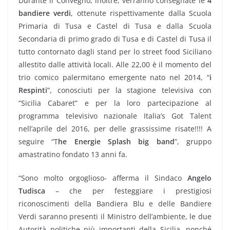
Durante il Convegno, inoltre, verranno consegnate le
4
bandiere verdi
, ottenute rispettivamente dalla Scuola
Primaria di Tusa e Castel di Tusa e dalla Scuola
Secondaria di primo grado di Tusa e di Castel di Tusa il
tutto contornato dagli stand per lo street food Siciliano
allestito dalle attività locali. Alle 22,00 è il momento del
trio comico palermitano emergente nato nel 2014, “
i
Respinti
”, conosciuti per la stagione televisiva con
“Sicilia Cabaret” e per la loro partecipazione al
programma televisivo nazionale Italia’s Got Talent
nell’aprile del 2016, per delle grassissime risate!!!! A
seguire “T
he Energie Splash big band
”, gruppo
amastratino fondato 13 anni fa.
“Sono molto orgoglioso- afferma il Sindaco
Angelo
Tudisca
– che per festeggiare i prestigiosi
riconoscimenti della Bandiera Blu e delle Bandiere
Verdi saranno presenti il Ministro dell’ambiente, le due
Autorità politiche più importanti della Sicilia, nonché