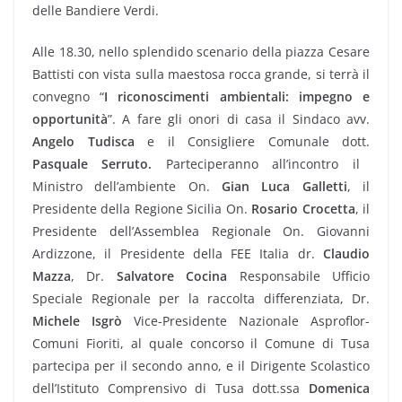
delle Bandiere Verdi.
Alle 18.30, nello splendido scenario della piazza Cesare
Battisti con vista sulla maestosa rocca grande, si terrà il
convegno “
I riconoscimenti ambientali: impegno e
opportunità
”. A fare gli onori di casa il Sindaco avv.
Angelo Tudisca
e il Consigliere Comunale dott.
Pasquale Serruto.
Parteciperanno all’incontro il
Ministro dell’ambiente On.
Gian Luca Galletti
, il
Presidente della Regione Sicilia On.
Rosario Crocetta
, il
Presidente dell’Assemblea Regionale On. Giovanni
Ardizzone, il Presidente della FEE Italia dr.
Claudio
Mazza
, Dr.
Salvatore Cocina
Responsabile Ufficio
Speciale Regionale per la raccolta differenziata, Dr.
Michele Isgrò
Vice-Presidente Nazionale Asproflor-
Comuni Fioriti, al quale concorso il Comune di Tusa
partecipa per il secondo anno, e il Dirigente Scolastico
dell’Istituto Comprensivo di Tusa dott.ssa
Domenica