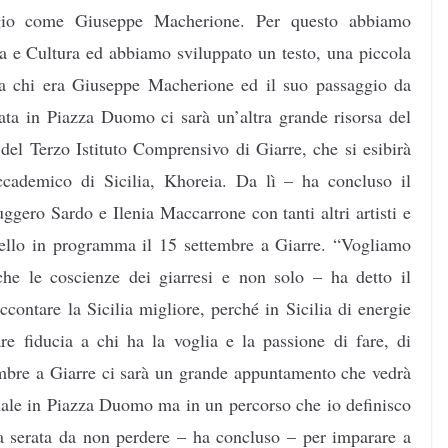
gio come Giuseppe Macherione. Per questo abbiamo
ria e Cultura ed abbiamo sviluppato un testo, una piccola
za chi era Giuseppe Macherione ed il suo passaggio da
rata in Piazza Duomo ci sarà un’altra grande risorsa del
 del Terzo Istituto Comprensivo di Giarre, che si esibirà
ccademico di Sicilia, Khoreia. Da lì – ha concluso il
uggero Sardo e Ilenia Maccarrone con tanti altri artisti e
ello in programma il 15 settembre a Giarre. “Vogliamo
e le coscienze dei giarresi e non solo – ha detto il
contare la Sicilia migliore, perché in Sicilia di energie
e fiducia a chi ha la voglia e la passione di fare, di
ttembre a Giarre ci sarà un grande appuntamento che vedrà
finale in Piazza Duomo ma in un percorso che io definisco
na serata da non perdere – ha concluso – per imparare a