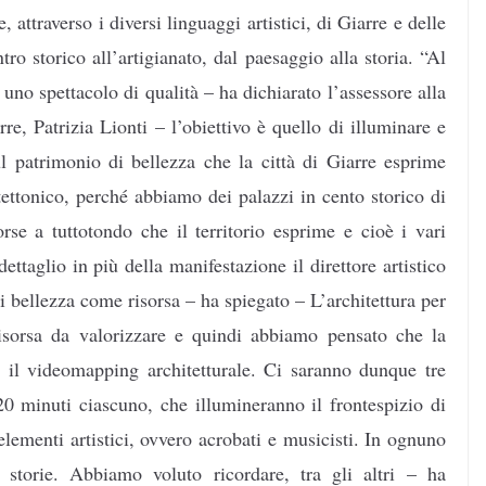
ne,
attraverso i diversi linguaggi artistici, di Giarre e delle
ntro storico all’artigianato, dal paesaggio alla storia. “Al
ori uno spettacolo di qualità – ha dichiarato l’assessore alla
re, Patrizia Lionti – l’obiettivo è quello di illuminare e
sul patrimonio di bellezza che la città di Giarre esprime
itettonico, perché abbiamo dei palazzi in cento storico di
orse a tuttotondo che il territorio esprime e cioè i vari
ettaglio in più della manifestazione il direttore artistico
 bellezza come risorsa – ha spiegato – L’architettura per
isorsa da valorizzare e quindi abbiamo pensato che la
e il videomapping architetturale. Ci saranno dunque tre
20 minuti ciascuno, che illumineranno il frontespizio di
i elementi artistici, ovvero acrobati e musicisti. In ognuno
storie. Abbiamo voluto ricordare, tra gli altri – ha