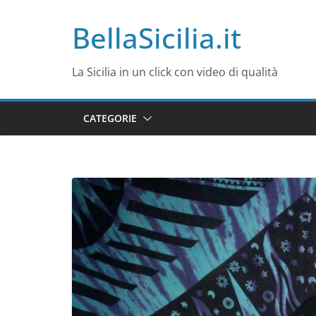
Salta
BellaSicilia.it
al
contenuto
La Sicilia in un click con video di qualità
CATEGORIE