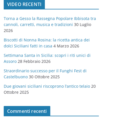
VIDEO RECENTI
e
g
Torna a Gesso la Rassegna Popolare Ibbisota tra
o
cannoli, carretti, musica e tradizioni
30 Luglio
r
2026
i
Biscotti di Nonna Rosina: la ricetta antica dei
e
dolci Siciliani fatti in casa
4 Marzo 2026
Settimana Santa in Sicilia: scopri i riti unici di
Assoro
28 Febbraio 2026
Straordinario successo per il Funghi Fest di
Castelbuono
30 Ottobre 2025
Due giovani siciliani riscoprono l’antico telaio
20
Ottobre 2025
Commenti recenti