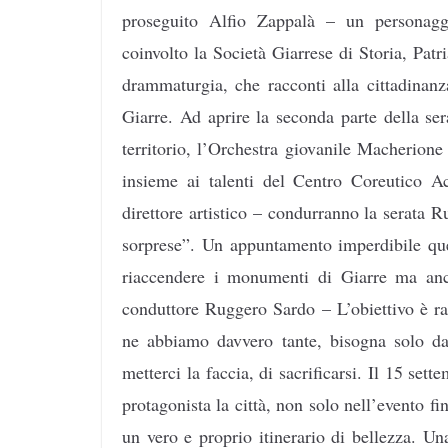
proseguito Alfio Zappalà – un personag
coinvolto la Società Giarrese di Storia, Pat
drammaturgia, che racconti alla cittadinan
Giarre. Ad aprire la seconda parte della se
territorio, l’Orchestra giovanile Macherione
insieme ai talenti del Centro Coreutico A
direttore artistico – condurranno la serata R
sorprese”. Un appuntamento imperdibile qu
riaccendere i monumenti di Giarre ma anch
conduttore Ruggero Sardo – L’obiettivo è rac
ne abbiamo davvero tante, bisogna solo dar
metterci la faccia, di sacrificarsi. Il 15 se
protagonista la città, non solo nell’evento 
un vero e proprio itinerario di bellezza. U