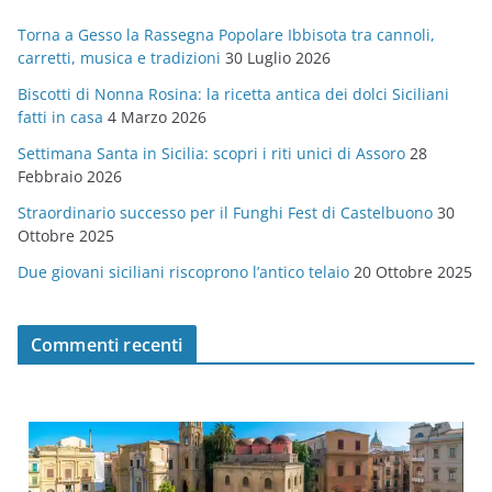
g
Torna a Gesso la Rassegna Popolare Ibbisota tra cannoli,
o
carretti, musica e tradizioni
30 Luglio 2026
r
Biscotti di Nonna Rosina: la ricetta antica dei dolci Siciliani
i
fatti in casa
4 Marzo 2026
e
Settimana Santa in Sicilia: scopri i riti unici di Assoro
28
Febbraio 2026
Straordinario successo per il Funghi Fest di Castelbuono
30
Ottobre 2025
Due giovani siciliani riscoprono l’antico telaio
20 Ottobre 2025
Commenti recenti