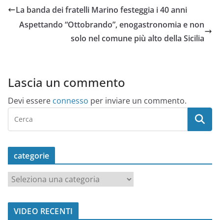
La banda dei fratelli Marino festeggia i 40 anni
Aspettando “Ottobrando”, enogastronomia e non
solo nel comune più alto della Sicilia
Lascia un commento
Devi essere
connesso
per inviare un commento.
categorie
c
a
t
VIDEO RECENTI
e