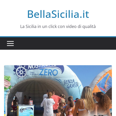
Salta
BellaSicilia.it
al
contenuto
La Sicilia in un click con video di qualità