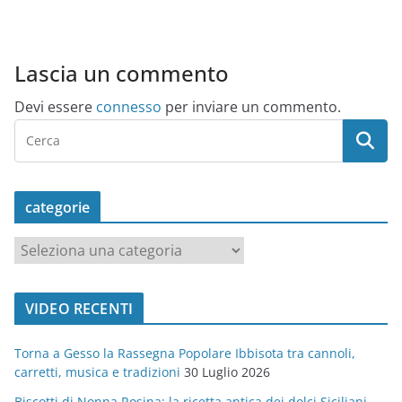
Lascia un commento
Devi essere
connesso
per inviare un commento.
categorie
c
a
t
VIDEO RECENTI
e
g
Torna a Gesso la Rassegna Popolare Ibbisota tra cannoli,
o
carretti, musica e tradizioni
30 Luglio 2026
r
Biscotti di Nonna Rosina: la ricetta antica dei dolci Siciliani