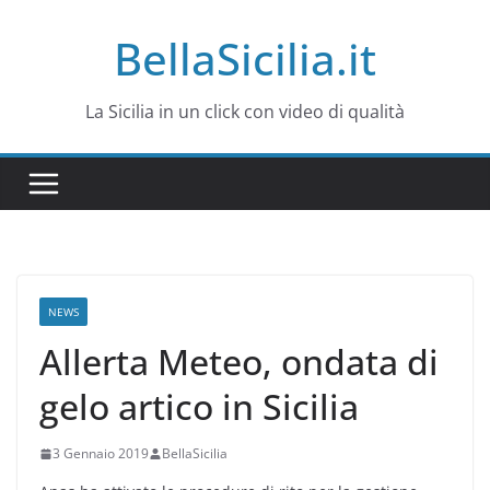
Salta
BellaSicilia.it
al
contenuto
La Sicilia in un click con video di qualità
NEWS
Allerta Meteo, ondata di
gelo artico in Sicilia
3 Gennaio 2019
BellaSicilia