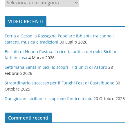
c
a
t
VIDEO RECENTI
e
g
Torna a Gesso la Rassegna Popolare Ibbisota tra cannoli,
o
carretti, musica e tradizioni
30 Luglio 2026
r
Biscotti di Nonna Rosina: la ricetta antica dei dolci Siciliani
i
fatti in casa
4 Marzo 2026
e
Settimana Santa in Sicilia: scopri i riti unici di Assoro
28
Febbraio 2026
Straordinario successo per il Funghi Fest di Castelbuono
30
Ottobre 2025
Due giovani siciliani riscoprono l’antico telaio
20 Ottobre 2025
Commenti recenti