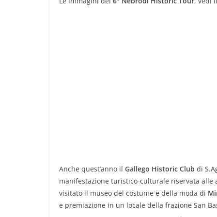
Le immagini del
6° Nebrodi Historic Tour
, vedi 
Anche quest’anno il
Gallego Historic Club
di S.Ag
manifestazione turistico-culturale riservata alle
visitato il museo del costume e della moda di
Mi
e premiazione in un locale della frazione San Bas