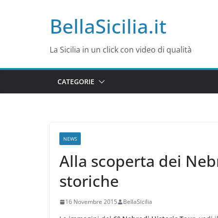
Salta
BellaSicilia.it
al
contenuto
La Sicilia in un click con video di qualità
CATEGORIE
NEWS
Alla scoperta dei Neb
storiche
16 Novembre 2015
BellaSicilia