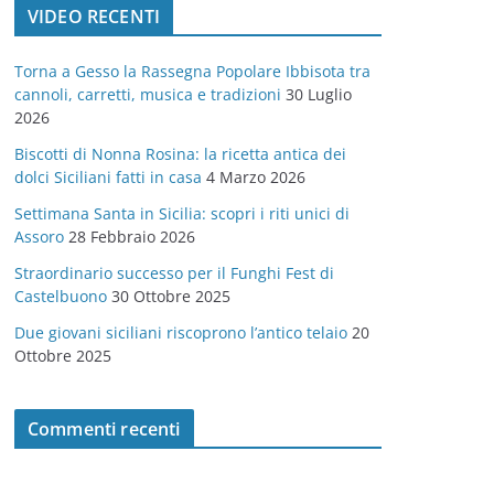
VIDEO RECENTI
e
g
Torna a Gesso la Rassegna Popolare Ibbisota tra
o
cannoli, carretti, musica e tradizioni
30 Luglio
r
2026
i
Biscotti di Nonna Rosina: la ricetta antica dei
e
dolci Siciliani fatti in casa
4 Marzo 2026
Settimana Santa in Sicilia: scopri i riti unici di
Assoro
28 Febbraio 2026
Straordinario successo per il Funghi Fest di
Castelbuono
30 Ottobre 2025
Due giovani siciliani riscoprono l’antico telaio
20
Ottobre 2025
Commenti recenti