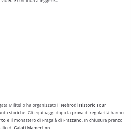
il video e continua a leggere…
ata Militello ha organizzato il
Nebrodi Historic Tour
 auto storiche. Gli equipaggi dopo la prova di regolarità hanno
rto
e il monastero di Fragalà di
Frazzano
. In chiusura pranzo
ilio di
Galati Mamertino
.