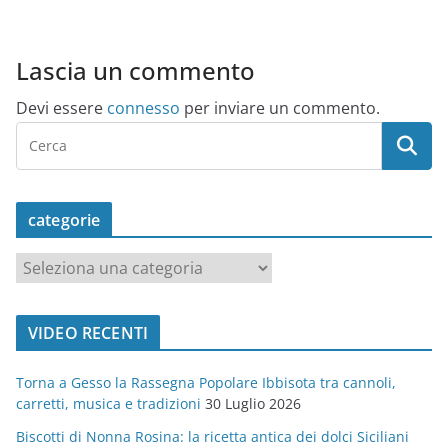
Lascia un commento
Devi essere
connesso
per inviare un commento.
categorie
c
a
t
VIDEO RECENTI
e
g
Torna a Gesso la Rassegna Popolare Ibbisota tra cannoli,
o
carretti, musica e tradizioni
30 Luglio 2026
r
Biscotti di Nonna Rosina: la ricetta antica dei dolci Siciliani
i