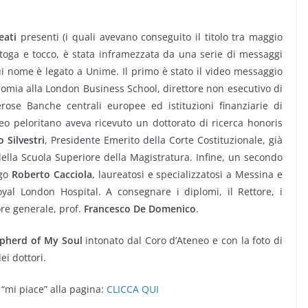
eati
presenti (i quali avevano conseguito il titolo tra maggio
toga e tocco, è stata inframezzata da una serie di messaggi
cui nome è legato a Unime. Il primo è stato il video messaggio
nomia alla London Business School, direttore non esecutivo di
ose Banche centrali europee ed istituzioni finanziarie di
neo peloritano aveva ricevuto un dottorato di ricerca honoris
 Silvestri
, Presidente Emerito della Corte Costituzionale, già
ella Scuola Superiore della Magistratura. Infine, un secondo
rgo
Roberto Cacciola
, laureatosi e specializzatosi a Messina e
yal London Hospital. A consegnare i diplomi, il Rettore, i
ore generale, prof.
Francesco De Domenico
.
pherd of My Soul
intonato dal Coro d’Ateneo e con la foto di
ei dottori.
mi piace” alla pagina:
CLICCA QUI