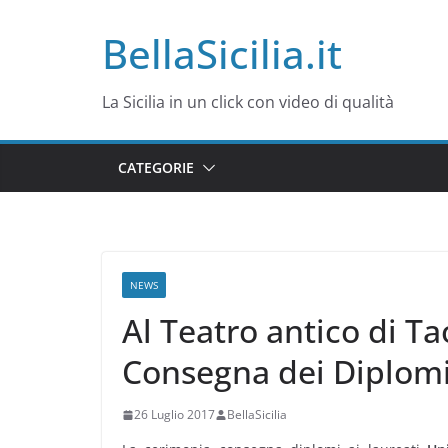
Salta
BellaSicilia.it
al
contenuto
La Sicilia in un click con video di qualità
CATEGORIE
NEWS
Al Teatro antico di T
Consegna dei Diplomi
26 Luglio 2017
BellaSicilia