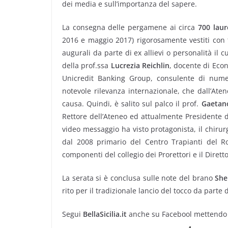
dei media e sull’importanza del sapere.
La consegna delle pergamene ai circa
700 laur
2016 e maggio 2017) rigorosamente vestiti con 
augurali da parte di ex allievi o personalità il 
della prof.ssa
Lucrezia Reichlin
, docente di Eco
Unicredit Banking Group, consulente di numer
notevole rilevanza internazionale, che dall’Ate
causa. Quindi, è salito sul palco il prof.
Gaetano
Rettore dell’Ateneo ed attualmente Presidente d
video messaggio ha visto protagonista, il chiru
dal 2008 primario del Centro Trapianti del Ro
componenti del collegio dei Prorettori e il Dirett
La serata si è conclusa sulle note del brano
She
rito per il tradizionale lancio del tocco da parte d
Segui
BellaSicilia.it
anche su Facebool mettendo “