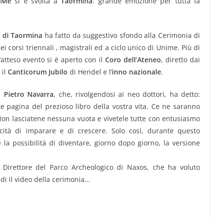
iMe
si è svolta a
Taormina
: grande emozione per tutta la
o di Taormina
ha fatto da suggestivo sfondo alla Cerimonia di
i corsi triennali , magistrali ed a ciclo unico di Unime. Più di
atteso evento si è aperto con il
Coro dell’Ateneo
, diretto dai
 il
Canticorum Jubilo
di Hendel e l’
inno nazionale
.
f.
Pietro Navarra
, che, rivolgendosi ai neo dottori, ha detto:
te pagina del prezioso libro della vostra vita. Ce ne saranno
Non lasciatene nessuna vuota e vivetele tutte con entusiasmo
cità di imparare e di crescere. Solo così, durante questo
la possibilità di diventare, giorno dopo giorno, la versione
, Direttore del Parco Archeologico di Naxos, che ha voluto
di il video della cerimonia…