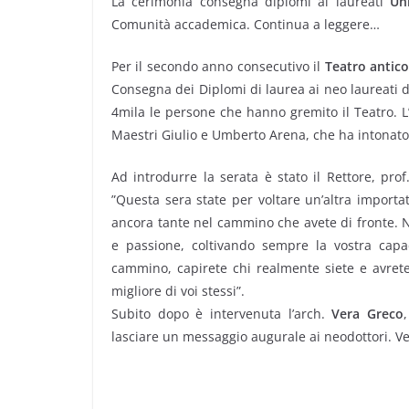
La cerimonia consegna diplomi ai laureati
Un
Comunità accademica. Continua a leggere…
Per il secondo anno consecutivo il
Teatro antic
Consegna dei Diplomi di laurea ai neo laureati de
4mila le persone che hanno gremito il Teatro. L’
Maestri Giulio e Umberto Arena, che ha intonato
Ad introdurre la serata è stato il Rettore, pro
”Questa sera state per voltare un’altra importa
ancora tante nel cammino che avete di fronte. 
e passione, coltivando sempre la vostra capa
cammino, capirete chi realmente siete e avrete 
migliore di voi stessi”.
Subito dopo è intervenuta l’arch.
Vera Greco
lasciare un messaggio augurale ai neodottori. Ve