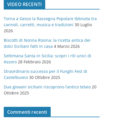
VIDEO RECENTI
e
g
Torna a Gesso la Rassegna Popolare Ibbisota tra
o
cannoli, carretti, musica e tradizioni
30 Luglio
r
2026
i
Biscotti di Nonna Rosina: la ricetta antica dei
e
dolci Siciliani fatti in casa
4 Marzo 2026
Settimana Santa in Sicilia: scopri i riti unici di
Assoro
28 Febbraio 2026
Straordinario successo per il Funghi Fest di
Castelbuono
30 Ottobre 2025
Due giovani siciliani riscoprono l’antico telaio
20
Ottobre 2025
Commenti recenti