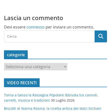
Lascia un commento
Devi essere
connesso
per inviare un commento.
categorie
c
a
t
VIDEO RECENTI
e
g
Torna a Gesso la Rassegna Popolare Ibbisota tra cannoli,
o
carretti, musica e tradizioni
30 Luglio 2026
r
Biscotti di Nonna Rosina: la ricetta antica dei dolci Siciliani
i