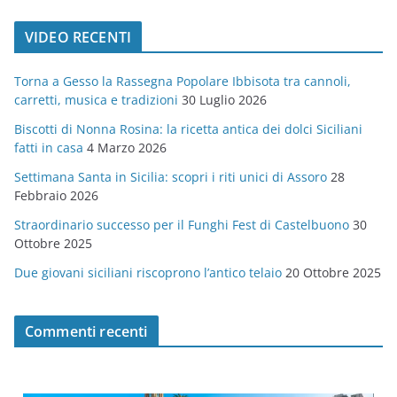
t
VIDEO RECENTI
e
g
Torna a Gesso la Rassegna Popolare Ibbisota tra cannoli,
o
carretti, musica e tradizioni
30 Luglio 2026
r
Biscotti di Nonna Rosina: la ricetta antica dei dolci Siciliani
i
fatti in casa
4 Marzo 2026
e
Settimana Santa in Sicilia: scopri i riti unici di Assoro
28
Febbraio 2026
Straordinario successo per il Funghi Fest di Castelbuono
30
Ottobre 2025
Due giovani siciliani riscoprono l’antico telaio
20 Ottobre 2025
Commenti recenti