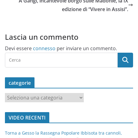
A Gangi, incantevole borgo sulle Madonie, la IX
edizione di “Vivere in Assisi”.
Lascia un commento
Devi essere
connesso
per inviare un commento.
categorie
c
a
t
VIDEO RECENTI
e
g
Torna a Gesso la Rassegna Popolare Ibbisota tra cannoli,
o