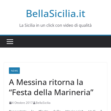
Salta
BellaSicilia.it
al
contenuto
La Sicilia in un click con video di qualità
NEWS
A Messina ritorna la
“Festa della Marineria”
4 Ottobre 2017
BellaSicilia