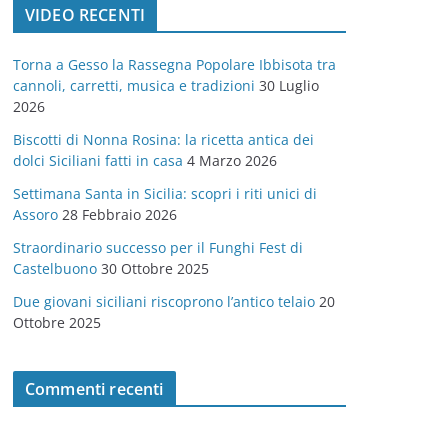
VIDEO RECENTI
e
g
Torna a Gesso la Rassegna Popolare Ibbisota tra
o
cannoli, carretti, musica e tradizioni
30 Luglio
r
2026
i
Biscotti di Nonna Rosina: la ricetta antica dei
e
dolci Siciliani fatti in casa
4 Marzo 2026
Settimana Santa in Sicilia: scopri i riti unici di
Assoro
28 Febbraio 2026
Straordinario successo per il Funghi Fest di
Castelbuono
30 Ottobre 2025
Due giovani siciliani riscoprono l’antico telaio
20
Ottobre 2025
Commenti recenti