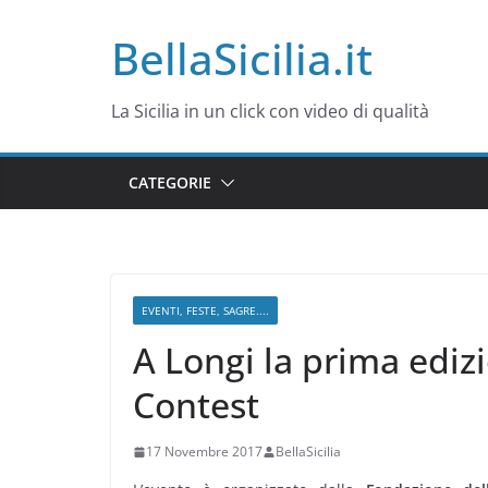
Salta
BellaSicilia.it
al
contenuto
La Sicilia in un click con video di qualità
CATEGORIE
EVENTI, FESTE, SAGRE....
A Longi la prima ediz
Contest
17 Novembre 2017
BellaSicilia