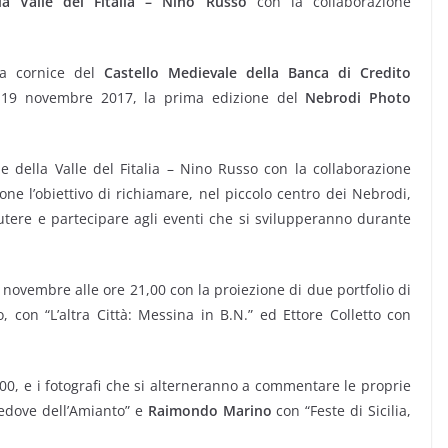
la Valle del Fitalia – Nino Russo
con la collaborazione
ca cornice del
Castello Medievale della Banca di Credito
l 19 novembre 2017, la prima edizione del
Nebrodi Photo
e della Valle del Fitalia – Nino Russo con la collaborazione
pone l’obiettivo di richiamare, nel piccolo centro dei Nebrodi,
scutere e partecipare agli eventi che si svilupperanno durante
 novembre alle ore 21,00 con la proiezione di due portfolio di
io, con “L’altra Città: Messina in B.N.” ed Ettore Colletto con
,00, e i fotografi che si alterneranno a commentare le proprie
Vedove dell’Amianto” e
Raimondo Marino
con “Feste di Sicilia,