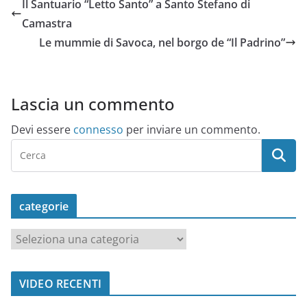
Il Santuario “Letto Santo” a Santo Stefano di
Camastra
Le mummie di Savoca, nel borgo de “Il Padrino”
Lascia un commento
Devi essere
connesso
per inviare un commento.
categorie
c
a
t
VIDEO RECENTI
e
g