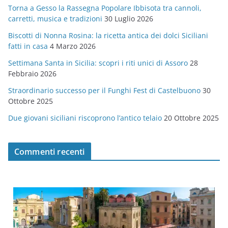
Torna a Gesso la Rassegna Popolare Ibbisota tra cannoli,
o
carretti, musica e tradizioni
30 Luglio 2026
r
Biscotti di Nonna Rosina: la ricetta antica dei dolci Siciliani
i
fatti in casa
4 Marzo 2026
e
Settimana Santa in Sicilia: scopri i riti unici di Assoro
28
Febbraio 2026
Straordinario successo per il Funghi Fest di Castelbuono
30
Ottobre 2025
Due giovani siciliani riscoprono l’antico telaio
20 Ottobre 2025
Commenti recenti