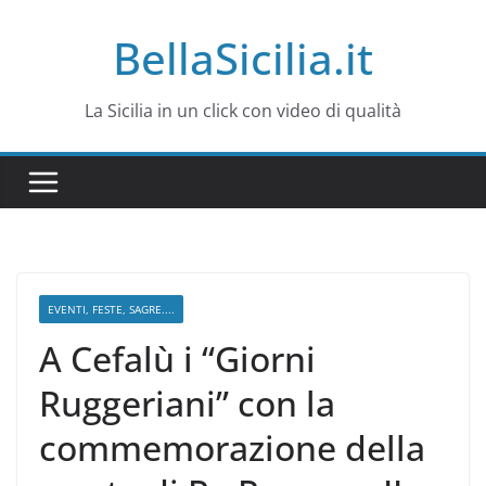
Salta
BellaSicilia.it
al
contenuto
La Sicilia in un click con video di qualità
EVENTI, FESTE, SAGRE....
A Cefalù i “Giorni
Ruggeriani” con la
commemorazione della