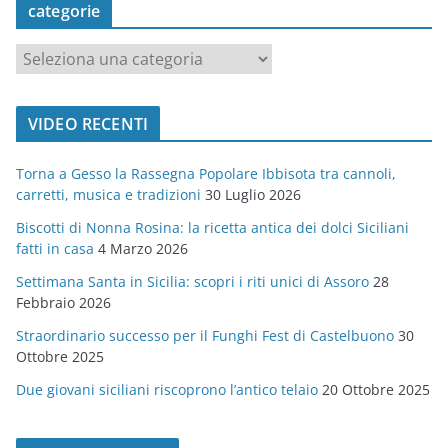
categorie
c
a
t
VIDEO RECENTI
e
g
Torna a Gesso la Rassegna Popolare Ibbisota tra cannoli,
o
carretti, musica e tradizioni
30 Luglio 2026
r
Biscotti di Nonna Rosina: la ricetta antica dei dolci Siciliani
i
fatti in casa
4 Marzo 2026
e
Settimana Santa in Sicilia: scopri i riti unici di Assoro
28
Febbraio 2026
Straordinario successo per il Funghi Fest di Castelbuono
30
Ottobre 2025
Due giovani siciliani riscoprono l’antico telaio
20 Ottobre 2025