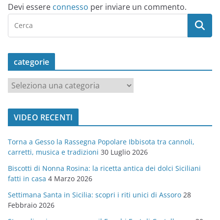
Devi essere
connesso
per inviare un commento.
categorie
c
a
t
VIDEO RECENTI
e
g
Torna a Gesso la Rassegna Popolare Ibbisota tra cannoli,
o
carretti, musica e tradizioni
30 Luglio 2026
r
Biscotti di Nonna Rosina: la ricetta antica dei dolci Siciliani
i
fatti in casa
4 Marzo 2026
e
Settimana Santa in Sicilia: scopri i riti unici di Assoro
28
Febbraio 2026