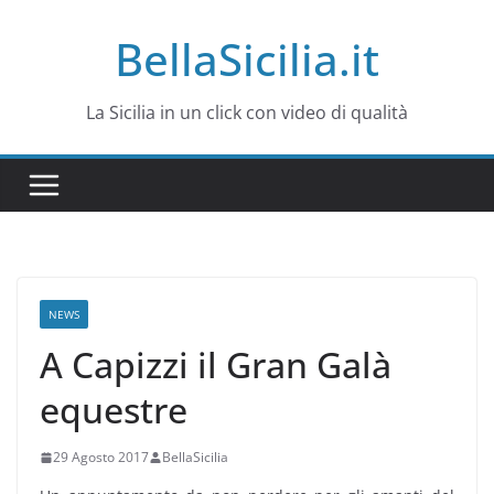
Salta
BellaSicilia.it
al
contenuto
La Sicilia in un click con video di qualità
NEWS
A Capizzi il Gran Galà
equestre
29 Agosto 2017
BellaSicilia