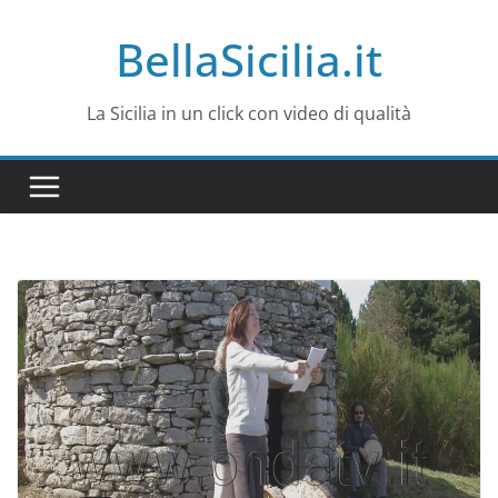
Salta
BellaSicilia.it
al
contenuto
La Sicilia in un click con video di qualità