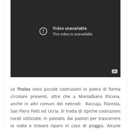
Le
Tholos
sono piccole costruzioni in pietra di forma
circolare presenti, oltre che a Montalbano Elicona,
anche in altri comuni dei nebrodi: Raccuja, Floresta,
San Piero Patti ed Ucria. Si tratta di tipiche costruzioni
rurali utilizzate, in passato, dai pastori per trascorrere
la notte e trovare riparo in caso di pioggia. Alcune