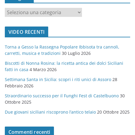
c
a
t
VIDEO RECENTI
e
g
Torna a Gesso la Rassegna Popolare Ibbisota tra cannoli,
o
carretti, musica e tradizioni
30 Luglio 2026
r
Biscotti di Nonna Rosina: la ricetta antica dei dolci Siciliani
i
fatti in casa
4 Marzo 2026
e
Settimana Santa in Sicilia: scopri i riti unici di Assoro
28
Febbraio 2026
Straordinario successo per il Funghi Fest di Castelbuono
30
Ottobre 2025
Due giovani siciliani riscoprono l’antico telaio
20 Ottobre 2025
Commenti recenti