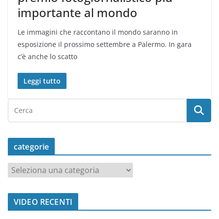
importante al mondo
Le immagini che raccontano il mondo saranno in
esposizione il prossimo settembre a Palermo. In gara
c’è anche lo scatto
Leggi tutto
categorie
c
a
t
VIDEO RECENTI
e
g