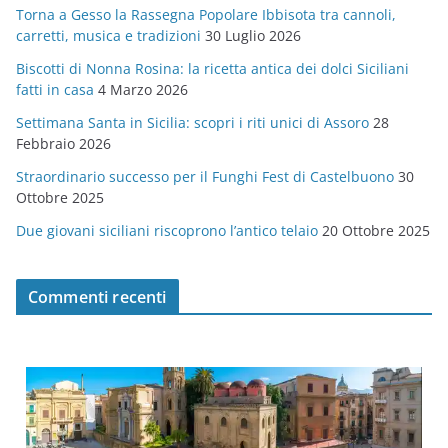
Torna a Gesso la Rassegna Popolare Ibbisota tra cannoli,
o
carretti, musica e tradizioni
30 Luglio 2026
r
Biscotti di Nonna Rosina: la ricetta antica dei dolci Siciliani
i
fatti in casa
4 Marzo 2026
e
Settimana Santa in Sicilia: scopri i riti unici di Assoro
28
Febbraio 2026
Straordinario successo per il Funghi Fest di Castelbuono
30
Ottobre 2025
Due giovani siciliani riscoprono l’antico telaio
20 Ottobre 2025
Commenti recenti