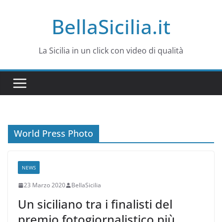
Salta
BellaSicilia.it
al
contenuto
La Sicilia in un click con video di qualità
World Press Photo
NEWS
23 Marzo 2020
BellaSicilia
Un siciliano tra i finalisti del
premio fotogiornalistico più