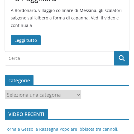
A Bordonaro, villaggio collinare di Messina, gli scalatori
salgono sull’albero a forma di capanna. Vedi il video e
continua a
Leggi tutto
categorie
c
a
t
VIDEO RECENTI
e
g
Torna a Gesso la Rassegna Popolare Ibbisota tra cannoli,
o