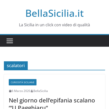
Salta
BellaSicilia.it
al
contenuto
La Sicilia in un click con video di qualità
scalatori
CURIOSITÀ SICILIANE
6 Marzo 2020
BellaSicilia
Nel giorno dell’epifania scalano
“‘U Pagghiaru“