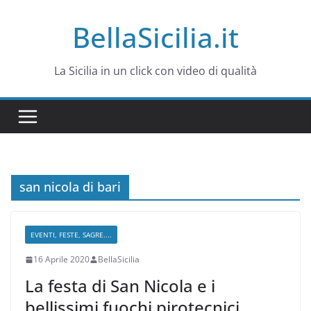
Salta
BellaSicilia.it
al
contenuto
La Sicilia in un click con video di qualità
san nicola di bari
EVENTI, FESTE, SAGRE....
16 Aprile 2020
BellaSicilia
La festa di San Nicola e i
bellissimi fuochi pirotecnici