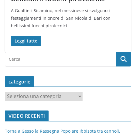
A Gualtieri Sicaminò, nel messinese si svolgono i
festeggiamenti in onore di San Nicola di Bari con
bellissimi fuochi pirotecnici
Leggi tutto
categorie
c
a
t
VIDEO RECENTI
e
g
Torna a Gesso la Rassegna Popolare Ibbisota tra cannoli,
o