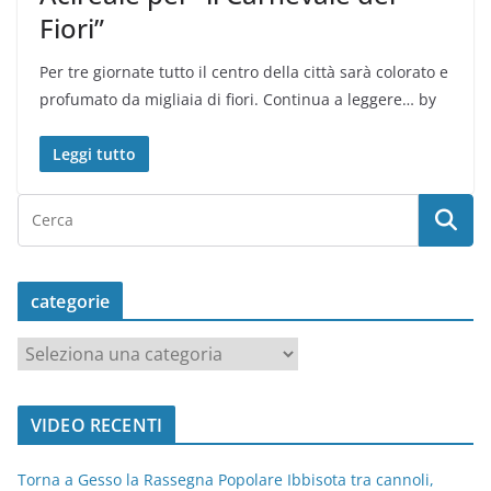
Fiori”
Per tre giornate tutto il centro della città sarà colorato e
profumato da migliaia di fiori. Continua a leggere… by
Leggi tutto
categorie
c
a
t
VIDEO RECENTI
e
g
Torna a Gesso la Rassegna Popolare Ibbisota tra cannoli,
o