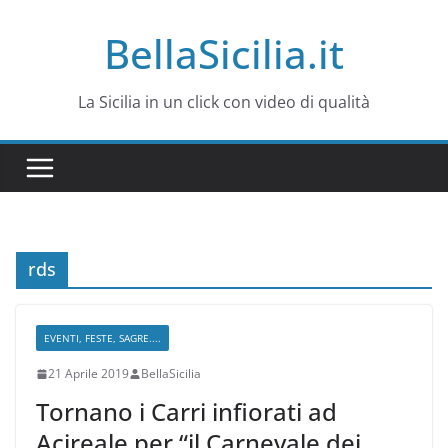
Salta
BellaSicilia.it
al
contenuto
La Sicilia in un click con video di qualità
rds
EVENTI, FESTE, SAGRE....
21 Aprile 2019
BellaSicilia
Tornano i Carri infiorati ad
Acireale per “il Carnevale dei