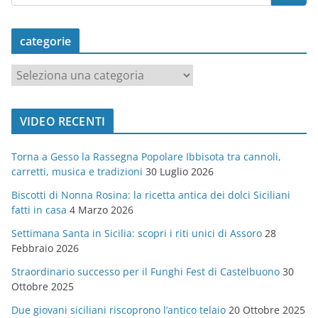
categorie
c
a
t
VIDEO RECENTI
e
g
Torna a Gesso la Rassegna Popolare Ibbisota tra cannoli,
o
carretti, musica e tradizioni
30 Luglio 2026
r
Biscotti di Nonna Rosina: la ricetta antica dei dolci Siciliani
i
fatti in casa
4 Marzo 2026
e
Settimana Santa in Sicilia: scopri i riti unici di Assoro
28
Febbraio 2026
Straordinario successo per il Funghi Fest di Castelbuono
30
Ottobre 2025
Due giovani siciliani riscoprono l’antico telaio
20 Ottobre 2025