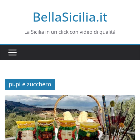
Salta
BellaSicilia.it
al
contenuto
La Sicilia in un click con video di qualità
pupi e zucchero