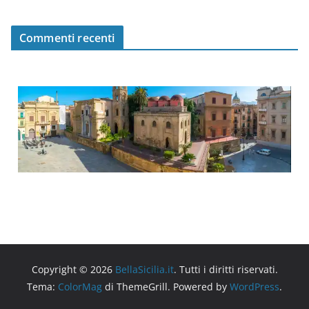
Commenti recenti
Copyright © 2026
BellaSicilia.it
. Tutti i diritti riservati.
Tema:
ColorMag
di ThemeGrill. Powered by
WordPress
.