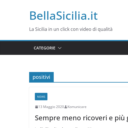
Salta
BellaSicilia.it
al
contenuto
La Sicilia in un click con video di qualità
CATEGORIE
positivi
NEWS
13 Maggio 2020
Komunicare
Sempre meno ricoveri e più gu