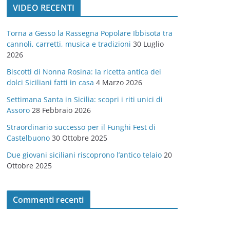
VIDEO RECENTI
e
g
Torna a Gesso la Rassegna Popolare Ibbisota tra
o
cannoli, carretti, musica e tradizioni
30 Luglio
r
2026
i
Biscotti di Nonna Rosina: la ricetta antica dei
e
dolci Siciliani fatti in casa
4 Marzo 2026
Settimana Santa in Sicilia: scopri i riti unici di
Assoro
28 Febbraio 2026
Straordinario successo per il Funghi Fest di
Castelbuono
30 Ottobre 2025
Due giovani siciliani riscoprono l’antico telaio
20
Ottobre 2025
Commenti recenti